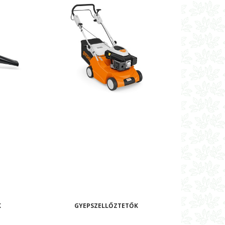
K
GYEPSZELLŐZTETŐK