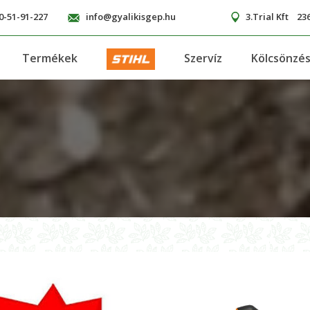
0-51-91-227
info@gyalikisgep.hu
3.Trial Kft
236
Termékek
Szervíz
Kölcsönzé