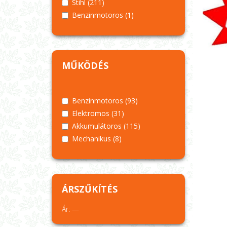
Stihl
(211)
Benzinmotoros
(1)
MŰKÖDÉS
Benzinmotoros
(93)
Elektromos
(31)
Akkumulátoros
(115)
Mechanikus
(8)
ÁRSZŰKÍTÉS
Ár:
—