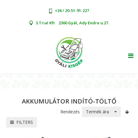
+36 / 20-51-91-227
3.Trial Kft
2360 Gyál, Ady Endre u.27.
TOG
AKKUMULÁTOR INDÍTÓ-TÖLTŐ
Termék ára
Rendezés
FILTERS