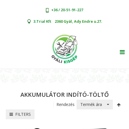
+36 / 20-51-91-227
3.Trial Kft
2360 Gyál, Ady Endre u.27.
TOG
AKKUMULÁTOR INDÍTÓ-TÖLTŐ
Termék ára
Rendezés
FILTERS