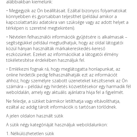
alábbiakban kiemelünk:
• Megjegyzik az Ön beállításait. Ezáltal bizonyos folyamatokat
könnyebben és gyorsabban teljesíthet (például amikor a
kapcsolattartási adatokra van szüksége vagy az adott helyet a
térképen is szeretné megtekinteni).
• Névtelen felhasználói információk gyűjtésére is alkalmasak –
segítségükkel például megtudhatjuk, hogy az oldal látogatói
közül hányan használták márkakereskedés-kereső
eszközünket. Ezeket az információkat a látogatói élmény
tökéletesítése érdekében használjuk fel.
• Emlékezni fognak rá, hogy meglátogatta honlapunkat, az
online hirdetők pedig felhasználhatják ezt az információt
ahhoz, hogy személyre szabott üzeneteket készítsenek az Ön
számára – például egy hirdetés közvetítésekor egy harmadik fél
weboldalán, amely egy aktuális ajánlatra hívja fel a figyelmét.
Ne feledje, a sütiket bármikor letilthatja vagy eltávolíthatja,
ezáltal az addig tárolt információk is tartósan törlődnek.
A jelen oldalon használt sütik
A sütik négy kategóriáját használjuk weboldalunkon:
1. Nélkülözhetetlen sütik