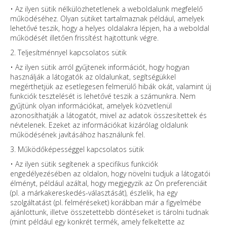
• Az ilyen sütik nélkülözhetetlenek a weboldalunk megfelelő
működéséhez. Olyan sütiket tartalmaznak például, amelyek
lehetővé teszik, hogy a helyes oldalakra lépjen, ha a weboldal
működését illetően frissítést hajtottunk végre.
2. Teljesítménnyel kapcsolatos sütik
• Az ilyen sütik arról gyűjtenek információt, hogy hogyan
használják a látogatók az oldalunkat, segítségükkel
megérthetjük az esetlegesen felmerülő hibák okát, valamint új
funkciók tesztelését is lehetővé teszik a számunkra. Nem
gyűjtünk olyan információkat, amelyek közvetlenül
azonosíthatják a látogatót, mivel az adatok összesítettek és
névtelenek. Ezeket az információkat kizárólag oldalunk
működésének javításához használunk fel.
3. Működőképességgel kapcsolatos sütik
• Az ilyen sütik segítenek a specifikus funkciók
engedélyezésében az oldalon, hogy növelni tudjuk a látogatói
élményt, például azáltal, hogy megjegyzik az Ön preferenciáit
(pl. a márkakereskedés-választását), észlelik, ha egy
szolgáltatást (pl. felméréseket) korábban már a figyelmébe
ajánlottunk, illetve összetettebb döntéseket is tárolni tudnak
(mint például egy konkrét termék, amely felkeltette az