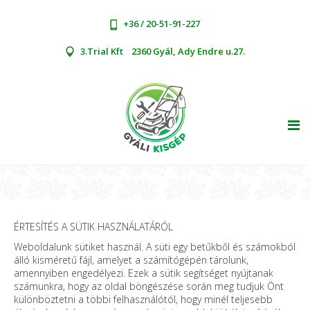
+36 / 20-51-91-227
3.Trial Kft
2360 Gyál, Ady Endre u.27.
TOG
ÉRTESÍTÉS A SÜTIK HASZNÁLATÁRÓL
Weboldalunk sütiket használ. A süti egy betűkből és számokból
álló kisméretű fájl, amelyet a számítógépén tárolunk,
amennyiben engedélyezi. Ezek a sütik segítséget nyújtanak
számunkra, hogy az oldal böngészése során meg tudjuk Önt
különböztetni a többi felhasználótól, hogy minél teljesebb