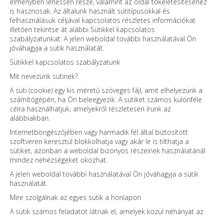
élményben lehessen része, valamint az oldal tökéletesítéséhez
is hasznosak. Az általunk használt sütitípusokkal és
felhasználásuk céljával kapcsolatos részletes információkat
illetően tekintse át alábbi Sütikkel kapcsolatos
szabályzatunkat. A jelen weboldal további használatával Ön
jóváhagyja a sütik használatát.
Sütikkel kapcsolatos szabályzatunk
Mit nevezünk sütinek?
A süti (cookie) egy kis méretű szöveges fájl, amit elhelyezünk a
számítógépén, ha Ön beleegyezik. A sütiket számos különféle
célra használhatjuk, amelyekről részletesen írunk az
alábbiakban.
Internetböngészőjében vagy harmadik fél által biztosított
szoftveren keresztül blokkolhatja vagy akár le is tilthatja a
sütiket, azonban a weboldal bizonyos részeinek használatánál
mindez nehézségeket okozhat.
A jelen weboldal további használatával Ön jóváhagyja a sütik
használatát.
Mire szolgálnak az egyes sütik a honlapon
A sütik számos feladatot látnak el, amelyek közül néhányat az