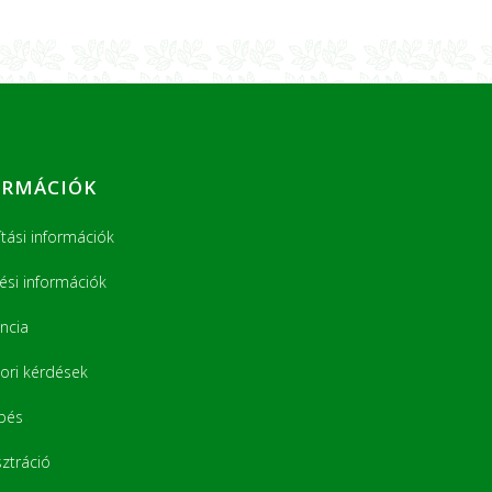
ORMÁCIÓK
ítási információk
tési információk
ncia
ori kérdések
pés
sztráció