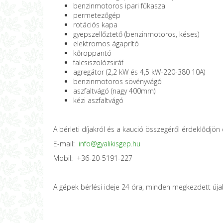
benzinmotoros ipari fűkasza
permetezőgép
rotációs kapa
gyepszellőztető (benzinmotoros, késes)
elektromos ágaprító
kőroppantó
falcsiszolózsiráf
agregátor (2,2 kW és 4,5 kW-220-380 10A)
benzinmotoros sövényvágó
aszfaltvágó (nagy 400mm)
kézi aszfaltvágó
A bérleti díjakról és a kaució összegéről érdeklődjön
E-mail:
info@gyalikisgep.hu
Mobil: +36-20-5191-227
A gépek bérlési ideje 24 óra, minden megkezdett úja