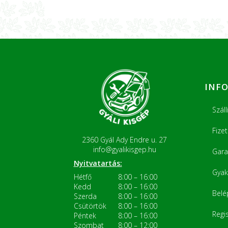
INF
Száll
Fize
2360 Gyál Ady Endre u. 27
info@gyalikisgep.hu
Gara
Nyitvatartás:
Gyak
Hétfő
8:00 – 16:00
Kedd
8:00 – 16:00
Belé
Szerda
8:00 – 16:00
Csütörtök
8:00 – 16:00
Regi
Péntek
8:00 – 16:00
Szombat
8:00 – 12:00