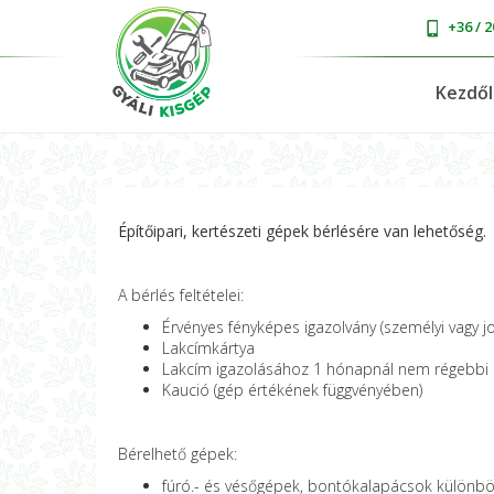
+36 / 2
Kezdő
Építőipari, kertészeti gépek bérlésére van lehetőség.
A bérlés feltételei:
Érvényes fényképes igazolvány (személyi vagy jo
Lakcímkártya
Lakcím igazolásához 1 hónapnál nem régebbi 
Kaució (gép értékének függvényében)
Bérelhető gépek:
fúró.- és vésőgépek, bontókalapácsok külön