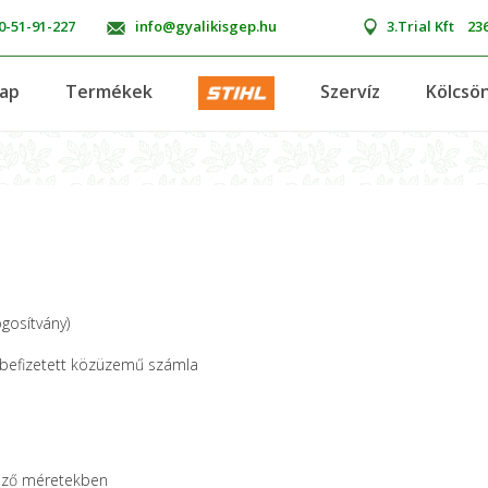
0-51-91-227
info@gyalikisgep.hu
3.Trial Kft
236
lap
Termékek
Szervíz
Kölcsö
gosítvány)
befizetett közüzemű számla
böző méretekben