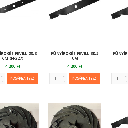
RÓKÉS FEVILL 29,8
FŰNYÍRÓKÉS FEVILL 30,5
FŰNYÍR
CM (FF327)
CM
4.200 Ft
4.200 Ft