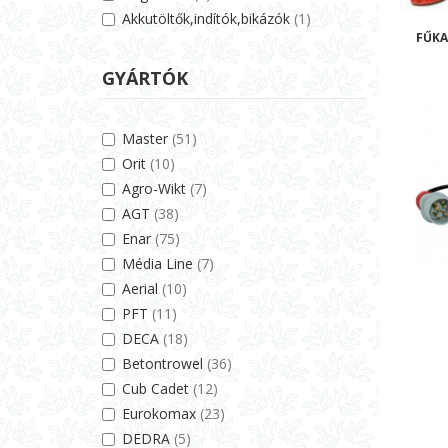
Akkutöltők,indítók,bikázók
(1)
FŰKA
GYÁRTÓK
Master
(51)
Orit
(10)
Agro-Wikt
(7)
AGT
(38)
Enar
(75)
Média Line
(7)
Aerial
(10)
PFT
(11)
DECA
(18)
Betontrowel
(36)
Cub Cadet
(12)
Eurokomax
(23)
DEDRA
(5)