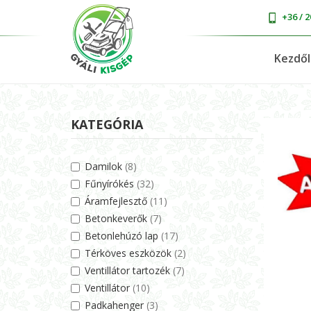
+36 / 2
Kezdő
KATEGÓRIA
Damilok
(8)
Fűnyírókés
(32)
Áramfejlesztő
(11)
Betonkeverők
(7)
Betonlehúzó lap
(17)
Térköves eszközök
(2)
Ventillátor tartozék
(7)
Ventillátor
(10)
Padkahenger
(3)