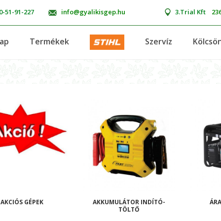
0-51-91-227
info@gyalikisgep.hu
3.Trial Kft
236
lap
Termékek
Szervíz
Kölcsö
AKCIÓS GÉPEK
AKKUMULÁTOR INDÍTÓ-
ÁRA
TÖLTŐ