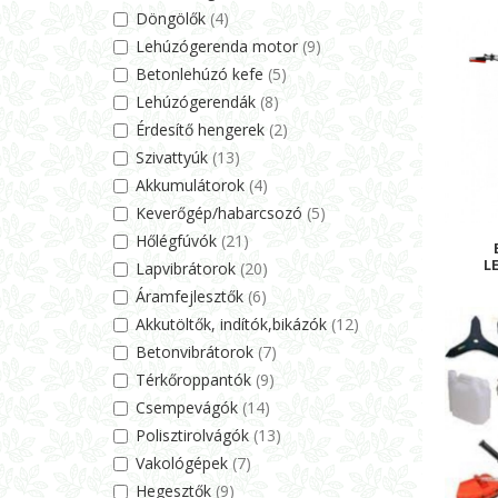
Döngölők
(4)
Lehúzógerenda motor
(9)
Betonlehúzó kefe
(5)
Lehúzógerendák
(8)
Érdesítő hengerek
(2)
Szivattyúk
(13)
Akkumulátorok
(4)
Keverőgép/habarcsozó
(5)
Hőlégfúvók
(21)
L
Lapvibrátorok
(20)
Áramfejlesztők
(6)
Akkutöltők, indítók,bikázók
(12)
Betonvibrátorok
(7)
Térkőroppantók
(9)
Csempevágók
(14)
Polisztirolvágók
(13)
Vakológépek
(7)
Hegesztők
(9)