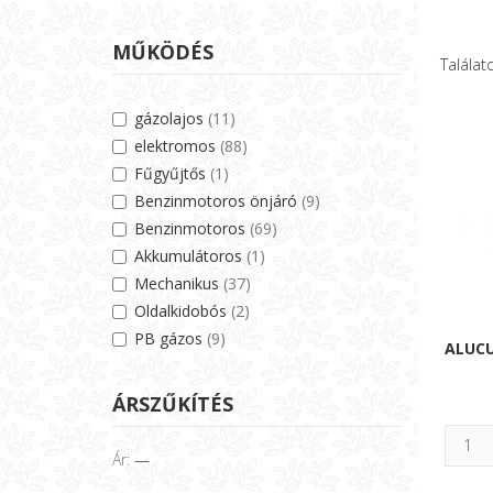
MŰKÖDÉS
Találato
gázolajos
(11)
elektromos
(88)
Fűgyűjtős
(1)
Benzinmotoros önjáró
(9)
Benzinmotoros
(69)
Akkumulátoros
(1)
Mechanikus
(37)
Oldalkidobós
(2)
PB gázos
(9)
ALUCU
ÁRSZŰKÍTÉS
Ár:
—