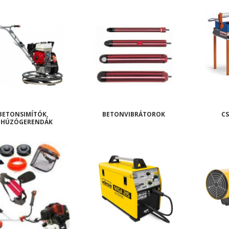
BETONSIMÍTÓK,
BETONVIBRÁTOROK
C
EHÚZÓGERENDÁK