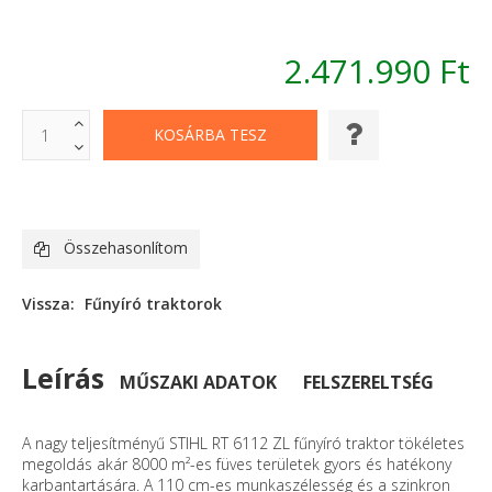
2.471.990 Ft
Összehasonlítom
Vissza:
Fűnyíró traktorok
Leírás
MŰSZAKI ADATOK
FELSZERELTSÉG
A nagy teljesítményű STIHL RT 6112 ZL fűnyíró traktor tökéletes
megoldás akár 8000 m²-es füves területek gyors és hatékony
karbantartására. A 110 cm-es munkaszélesség és a szinkron