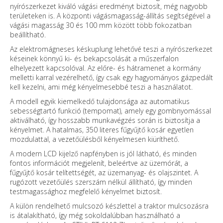
nyírószerkezet kiváló vágási eredményt biztosít, még nagyobb
területeken is. A központi vágásmagasság-állítás segítségével a
vágási magasság 30 és 100 mm között több fokozatban
beállítható.
Az elektromágneses késkuplung lehetővé teszi a nyírószerkezet
késeinek könnyű ki- és bekapcsolását a műszerfalon
elhelyezett kapcsolóval. Az előre- és hátramenet a kormány
melletti karral vezérelhető, így csak egy hagyományos gázpedált
kell kezelni, ami még kényelmesebbé teszi a használatot.
A modell egyik kiemelkedő tulajdonsága az automatikus
sebességtartó funkció (tempomat), amely egy gombnyomással
aktiválható, így hosszabb munkavégzés során is biztosítja a
kényelmet. A hatalmas, 350 literes fűgyűjtő kosár egyetlen
mozdulattal, a vezetőülésből kényelmesen kiüríthető.
A modern LCD kijelző napfényben is jól látható, és minden
fontos információt megjelenít, beleértve az üzemórát, a
fűgyűjtő kosár telítettségét, az üzemanyag- és olajszintet. A
rugózott vezetőülés szerszám nélkül állítható, így minden
testmagassághoz megfelelő kényelmet biztosít.
A külön rendelhető mulcsozó készlettel a traktor mulcsozásra
is átalakítható, így még sokoldalúbban használható a