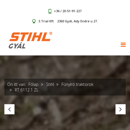
+36 / 20-51-91-227
3.Trial Kft
2360 Gyál, Ady Endre u.27.
TOG
Ön itt van:
Főlap
Stihl
Fűnyíró traktorok
RT 6112.1 ZL
RT
R
4112.1
61
SZ
ZL