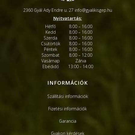
2360 Gyál Ady Endre u. 27
info@gyalikisgep.hu
Nyitvatartás:
Hétfő
8:00 – 16:00
Kedd
8:00 – 16:00
Szerda
8:00 – 16:00
Csütörtök
8:00 – 16:00
Péntek
8:00 – 16:00
Szombat
8:00 – 12:00
Vasárnap
Zárva
Ebédidő
13:00 - 14:00
INFORMÁCIÓK
Szállítási információk
Fizetési információk
Garancia
Gyakori kérdések