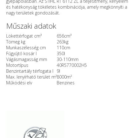
gyepápolásban. Az STIHL RT 6112 ZL a teljesítmény, kényelem
és hatékonyság tökéletes kombinációja, amely megkönnyíti a
nagy területek gondozását.
Műszaki adatok
Lökettérfogat cm³
656cm³
Tömeg kg
263kg
Munkaszélesség cm
110cm
Fűgyűjtő kosár l
350l
Vágásmagasság mm
30-110mm
Motortípus
40R5770002H5
Benzintartály térfogata l
9l
Max. lenyírható terület m²
8000m²
Működési elv
Benzines