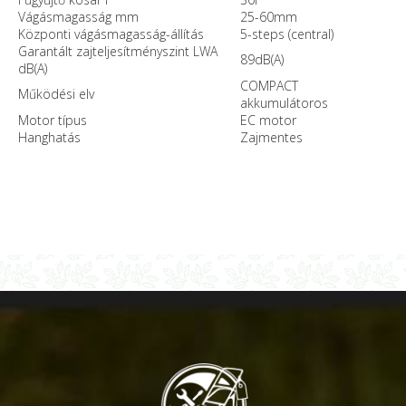
Vágásmagasság mm
25-60mm
Központi vágásmagasság-állítás
5-steps (central)
Garantált zajteljesítményszint LWA
89dB(A)
dB(A)
COMPACT
Működési elv
akkumulátoros
Motor típus
EC motor
Hanghatás
Zajmentes