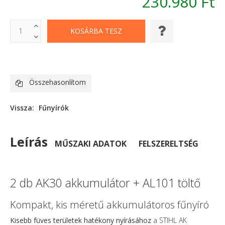
230.980 Ft
Összehasonlítom
Vissza:
Fűnyírók
Leírás
MŰSZAKI ADATOK
FELSZERELTSÉG
2 db AK30 akkumulátor + AL101 töltő
Kompakt, kis méretű akkumulátoros fűnyíró
Kisebb füves területek hatékony nyírásához
a STIHL AK