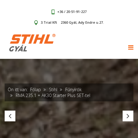
+36 / 20-51-91-227
3.Trial Kft
2360 Gyál, Ady Endre u.27.
TOG
Ön itt van:
Főlap
Stihl
Fűnyírók
RMA 235.1 + AK30 Starter Plus SET-tel
RMA
R
443.3
25
(akku