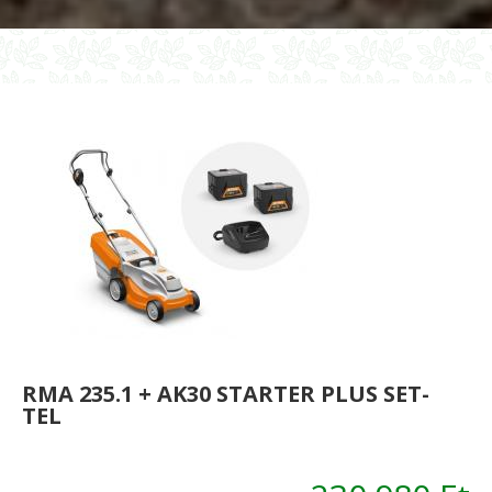
és
töltő
nélkül)
RMA 235.1 + AK30 STARTER PLUS SET-
TEL