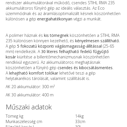
rendszer akkumulátorával működő, csendes STIHL RMA 235
akkumulátoros fűnyíró gép az ideális választás. Az Eco
üzemmódnak és az áramlásoptimalizált késnek köszönhetően
különösen a gép
energiahatékonyan
végzi a munkát.
A polimer háznak és
kis tömegnek
köszönhetően a STIHL RMA
235 különösen könnyen kezelhető, és
kényelmesen szállítható
.
A gép
5 fokozatú központi vágásmagasság-állítással
(25-65
mm) rendelkezik. A
30 literes felhajtható fedelű fűgyűjtő
kosár
kiürítése a billentőmechanizmusnak köszönhetően
rendkívül egyszerű. Az akkumulátoros meghajtásnak
köszönhetően a fűnyíró gép
csendes és kibocsátásmentes
.
A
lehajtható komfort
tolókar
lehetővé teszi a gép
helytakarékos tárolását, valamint szállítását is.
AK 20 akkumulátor: 300 m²
AK 30 akkumulátor: 400 m
Műszaki adatok
Tömeg kg
14kg
Munkaszélesség cm
33cm
Fűgyűjtő kosár l
30l