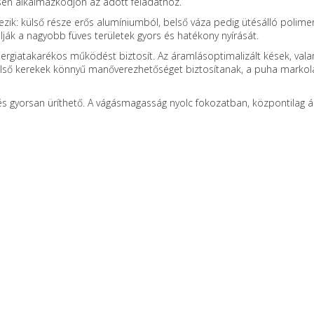
sen alkalmazkodjon az adott feladathoz.
lkezik: külső része erős alumíniumból, belső váza pedig ütésálló polime
ják a nagyobb füves területek gyors és hatékony nyírását.
ergiatakarékos működést biztosít. Az áramlásoptimalizált kések, val
első kerekek könnyű manőverezhetőséget biztosítanak, a puha markola
ő és gyorsan üríthető. A vágásmagasság nyolc fokozatban, központilag á