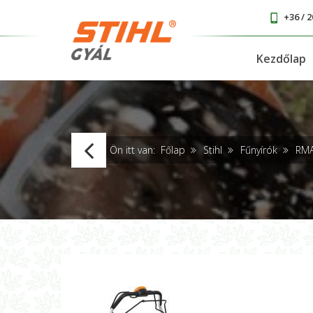
+36 / 2
Kezdőlap
RM
Ön itt van:
Főlap
Stihl
Fűnyírók
RMA
655.0
V