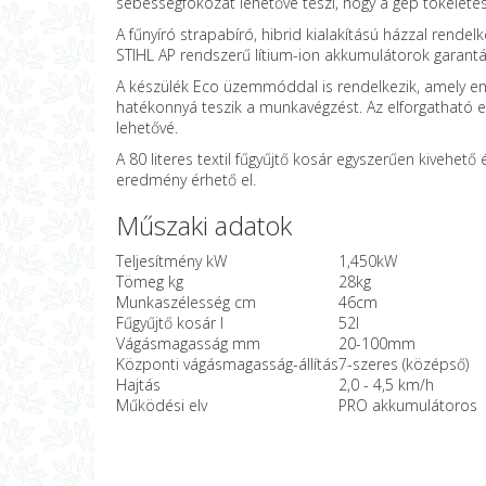
sebességfokozat lehetővé teszi, hogy a gép tökélete
A fűnyíró strapabíró, hibrid kialakítású házzal rende
STIHL AP rendszerű lítium-ion akkumulátorok garantál
A készülék Eco üzemmóddal is rendelkezik, amely en
hatékonnyá teszik a munkavégzést. Az elforgatható 
lehetővé.
A 80 literes textil fűgyűjtő kosár egyszerűen kivehet
eredmény érhető el.
Műszaki adatok
Teljesítmény kW
1,450kW
Tömeg kg
28kg
Munkaszélesség cm
46cm
Fűgyűjtő kosár l
52l
Vágásmagasság mm
20-100mm
Központi vágásmagasság-állítás
7-szeres (középső)
Hajtás
2,0 - 4,5 km/h
Működési elv
PRO akkumulátoros