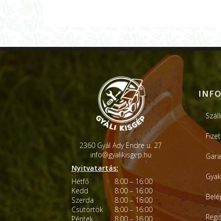
INF
Száll
Fize
2360 Gyál Ady Endre u. 27
info@gyalikisgep.hu
Gara
Nyitvatartás:
Gyak
Hétfő
8:00 – 16:00
Kedd
8:00 – 16:00
Belé
Szerda
8:00 – 16:00
Csütörtök
8:00 – 16:00
Regi
Péntek
8:00 – 16:00