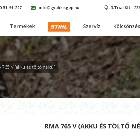
0-51-91-227
info@gyalikisgep.hu
3.Trial Kft
236
Termékek
Szervíz
Kölcsönzé
 765 V (akku és töltő nélkül)
RMA 765 V (AKKU ÉS TÖLTŐ N