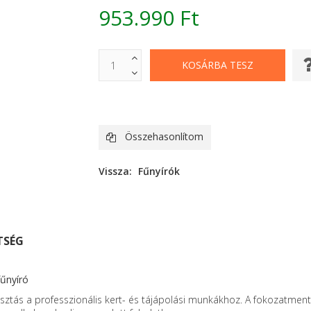
953.990 Ft
Összehasonlítom
Vissza:
Fűnyírók
TSÉG
fűnyíró
sztás a professzionális kert- és tájápolási munkákhoz. A fokozatment