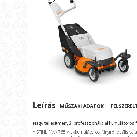
Leírás
MŰSZAKI ADATOK
FELSZEREL
Nagy teljesítményű, professzionális akkumulátoros 
A STIHL RMA 765 V akkumulátoros fűnyíró ideális vála