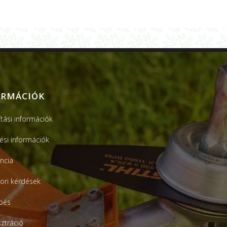
ORMÁCIÓK
ítási információk
tési információk
ncia
ori kérdések
pés
sztráció