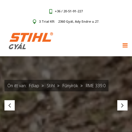
+36 / 20-51-91-227
3.Trial Kft
2360 Gyál, Ady Endre u.27.
TOG
Ön itt van:
Főlap
Stihl
Fűnyírók
RME 339.0
RMA
R
235.1
23
(
(a
akku
és