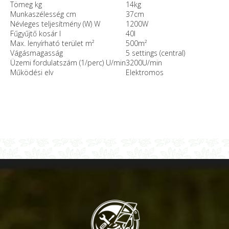
Tömeg kg
14kg
Munkaszélesség cm
37cm
Névleges teljesítmény (W) W
1200W
Fűgyűjtő kosár l
40l
Max. lenyírható terület m²
500m²
Vágásmagasság
5 settings (central)
Üzemi fordulatszám (1/perc) U/min
3200U/min
Működési elv
Elektromos