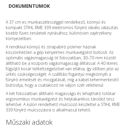
DOKUMENTUMOK
A 37 cm-es munkaszélességgel rendelkező, könnyű és
kompakt STIHL RME 339 elektromos fűnyíró ideális választás
kisebb füves területek nyírásához, különösen zajérzékeny
környezetben.
A rendkívül könnyű és strapabíró polimer háznak
köszönhetően a gép kényelmes munkavégzést biztosít. Az
optimális vágásmagasság öt fokozatban, 30–70 mm között
állítható be a központi vágásmagasság-állítással. A 40 literes
fűgyűjtő kosár telítettségjelzővel van ellátva, így időben jelzi az
ürítés szükségességét. A szállítási fogantyú megkönnyíti a
fűnyíró emelését és mozgatását, míg a kábel-tehermentesítő
biztosítja, hogy a csatlakozó ne váljon szét véletlenül.
A két fokozatban állítható magasságú és lehajtható tolókar
ergonomikus munkavégzést és helytakarékos tárolást tesz
lehetővé. A külön rendelhető mulcsozó készlettel a STIHL RME
339 fűnyíró mulcsozásra is alkalmassá tehető.
Műszaki adatok