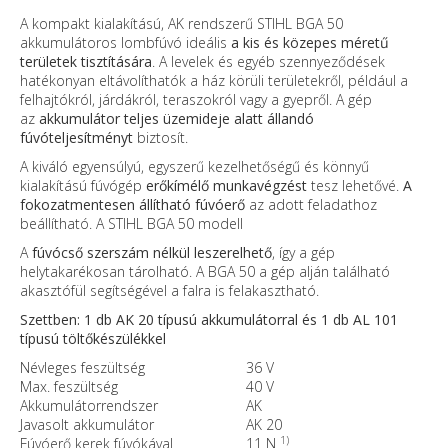
A kompakt kialakítású, AK rendszerű STIHL BGA 50
akkumulátoros lombfúvó ideális
a kis és közepes méretű
területek tisztítására
. A levelek és egyéb szennyeződések
hatékonyan eltávolíthatók a ház körüli területekről, például a
felhajtókról, járdákról, teraszokról vagy a gyepről. A gép
az
akkumulátor teljes üzemideje alatt állandó
fúvóteljesítményt
biztosít.
A kiváló egyensúlyú, egyszerű kezelhetőségű és könnyű
kialakítású fúvógép
erőkímélő
munkavégzést
tesz lehetővé.
A
fokozatmentesen állítható fúvóerő
az adott feladathoz
beállítható. A STIHL BGA 50 modell
A
fúvócső szerszám nélkül leszerelhető
, így a gép
helytakarékosan tárolható. A BGA 50 a gép alján található
akasztófül segítségével a falra is felakasztható.
Szettben: 1 db AK 20 típusú akkumulátorral és 1 db AL 101
típusú töltőkészülékkel
Névleges feszültség
36 V
Max. feszültség
40 V
Akkumulátorrendszer
AK
Javasolt akkumulátor
AK 20
1)
Fúvóerő kerek fúvókával
11 N