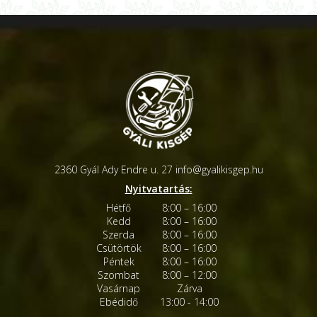
2360 Gyál Ady Endre u. 27
info@gyalikisgep.hu
Nyitvatartás:
Hétfő
8:00 – 16:00
Kedd
8:00 – 16:00
Szerda
8:00 – 16:00
Csütörtök
8:00 – 16:00
Péntek
8:00 – 16:00
Szombat
8:00 – 12:00
Vasárnap
Zárva
Ebédidő
13:00 - 14:00