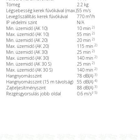
Tömeg
2.2 kg
Légsebesség kerek fúvókával (max.)
55 m/s
Levegőszállítás kerek fúvókával
770 m³/h
IP védelmi szint
N/A
2)
Min. üzemidő (AK 10)
10 min
2)
Max. üzemidő (AK 10)
55 min
2)
Min. üzemidő (AK 20)
20 min
2)
Max. üzemidő (AK 20)
115 min
2)
Min. üzemidő (AK 30)
25 min
2)
Max. üzemidő (AK 30)
140 min
2)
Min. üzemidő (AK 30 S)
25 min
2)
Max. üzemidő (AK 30 S)
140 min
3)
Hangnyomásszint
78 dB(A)
4)
Hangnyomásszint (15 m távolság)
55 dB(A)
3)
Zajteljesítményszint
88 dB(A)
5)
Rezgésgyorsulás jobb oldal
0.6 m/s²