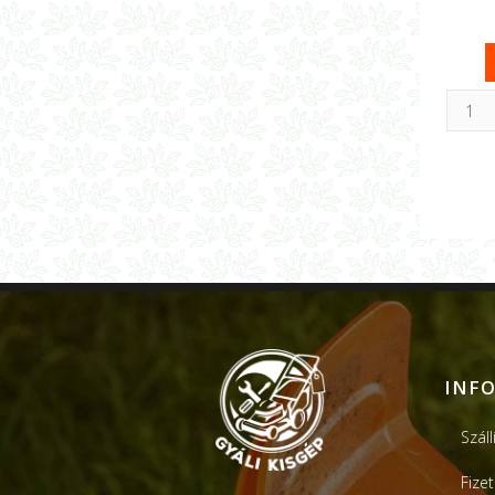
INF
Száll
Fize