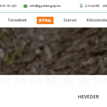
0-51-91-227
info@gyalikisgep.hu
3.Trial Kft
236
Termékek
Szervíz
Kölcsönzé
HEVEDER