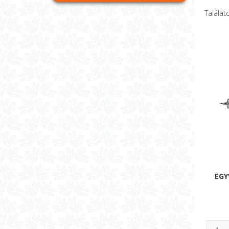
Találato
EGY