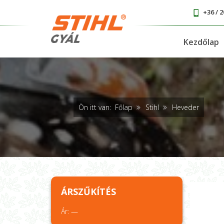
+36 / 2
Kezdőlap
Ön itt van:
Főlap
Stihl
Heveder
ÁRSZŰKÍTÉS
Ár:
—