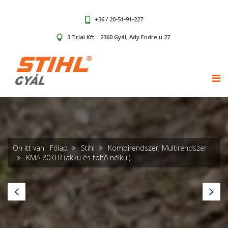
+36 / 20-51-91-227
3.Trial Kft
2360 Gyál, Ady Endre u.27.
TOG
Ön itt van:
Főlap
Stihl
Kombirendszer, Multirendszer
KMA 80.0 R (akku és töltő nélkül)
BF-
K
KM
12
talajmaró
R