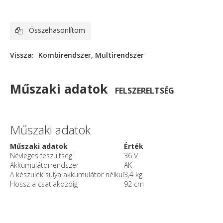
Összehasonlítom
Vissza:
Kombirendszer, Multirendszer
Műszaki adatok
FELSZERELTSÉG
Műszaki adatok
Műszaki adatok
Érték
Névleges feszültség
36 V
Akkumulátorrendszer
AK
A készülék súlya akkumulátor nélkül
3,4 kg
Hossz a csatlakozóig
92 cm