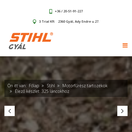
+36 / 20-51-91-227
3.Trial Kft
2360 Gyál, Ady Endre u.27.
TOG
Ön itt van:
Főlap
Stihl
Motorfűrész tartozékok
Élező készlet .325 láncokhoz
Élező
Él
készlet
ké
1/4"
3/