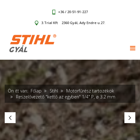
+36 / 20-51-91-227
3.Trial Kft
2360 Gyál, Ady Endre u.27.
TOG
Ön itt van:
Főlap
Stihl
Motorfűrész tartozékok
Reszelővezető "kettő az egyben" 1/4" P, ø 3.2 mm
Reszelővezető
Le
"kettő
30
az
c