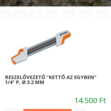
egyben"
/
.325"
12
ø
4.8
mm
RESZELŐVEZETŐ "KETTŐ AZ EGYBEN"
1/4" P, Ø 3.2 MM
14.500 Ft