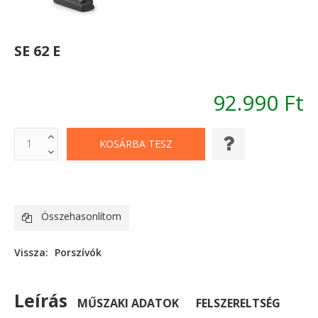
SE 62 E
92.990 Ft
Összehasonlítom
Vissza:
Porszívók
Leírás
MŰSZAKI ADATOK
FELSZERELTSÉG