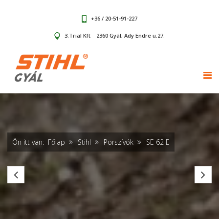
+36 / 20-51-91-227
3.Trial Kft
2360 Gyál, Ady Endre u.27.
TOG
Ön itt van:
Főlap
Stihl
Porszívók
SE 62 E
SEA
SE
60.0
10
L
L
(akku
(a