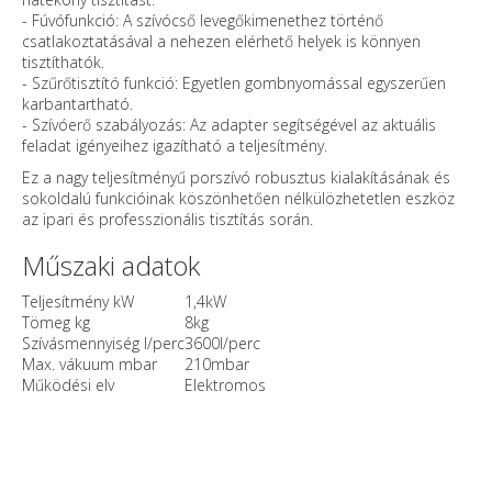
- Fúvófunkció: A szívócső levegőkimenethez történő
csatlakoztatásával a nehezen elérhető helyek is könnyen
tisztíthatók.
- Szűrőtisztító funkció: Egyetlen gombnyomással egyszerűen
karbantartható.
- Szívóerő szabályozás: Az adapter segítségével az aktuális
feladat igényeihez igazítható a teljesítmény.
Ez a nagy teljesítményű porszívó robusztus kialakításának és
sokoldalú funkcióinak köszönhetően nélkülözhetetlen eszköz
az ipari és professzionális tisztítás során.
Műszaki adatok
Teljesítmény kW
1,4kW
Tömeg kg
8kg
Szívásmennyiség l/perc
3600l/perc
Max. vákuum mbar
210mbar
Működési elv
Elektromos