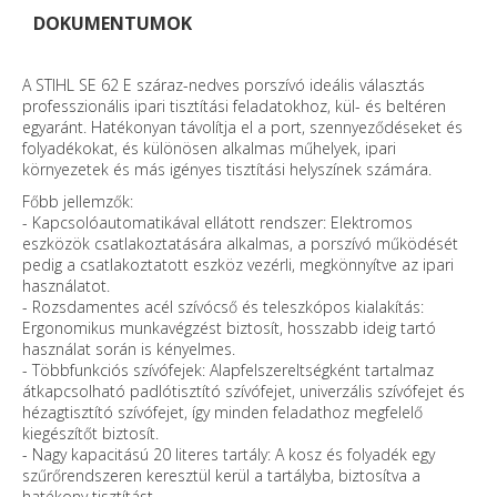
DOKUMENTUMOK
A STIHL SE 62 E száraz-nedves porszívó ideális választás
professzionális ipari tisztítási feladatokhoz, kül- és beltéren
egyaránt. Hatékonyan távolítja el a port, szennyeződéseket és
folyadékokat, és különösen alkalmas műhelyek, ipari
környezetek és más igényes tisztítási helyszínek számára.
Főbb jellemzők:
- Kapcsolóautomatikával ellátott rendszer: Elektromos
eszközök csatlakoztatására alkalmas, a porszívó működését
pedig a csatlakoztatott eszköz vezérli, megkönnyítve az ipari
használatot.
- Rozsdamentes acél szívócső és teleszkópos kialakítás:
Ergonomikus munkavégzést biztosít, hosszabb ideig tartó
használat során is kényelmes.
- Többfunkciós szívófejek: Alapfelszereltségként tartalmaz
átkapcsolható padlótisztító szívófejet, univerzális szívófejet és
hézagtisztító szívófejet, így minden feladathoz megfelelő
kiegészítőt biztosít.
- Nagy kapacitású 20 literes tartály: A kosz és folyadék egy
szűrőrendszeren keresztül kerül a tartályba, biztosítva a
hatékony tisztítást.