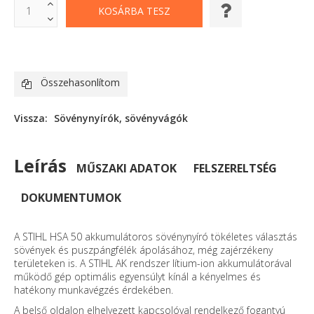
Összehasonlítom
Vissza:
Sövénynyírók, sövényvágók
Leírás
MŰSZAKI ADATOK
FELSZERELTSÉG
DOKUMENTUMOK
A STIHL HSA 50 akkumulátoros sövénynyíró tökéletes választás
sövények és puszpángfélék ápolásához, még zajérzékeny
területeken is. A STIHL AK rendszer lítium-ion akkumulátorával
működő gép optimális egyensúlyt kínál a kényelmes és
hatékony munkavégzés érdekében.
A belső oldalon elhelyezett kapcsolóval rendelkező fogantyú