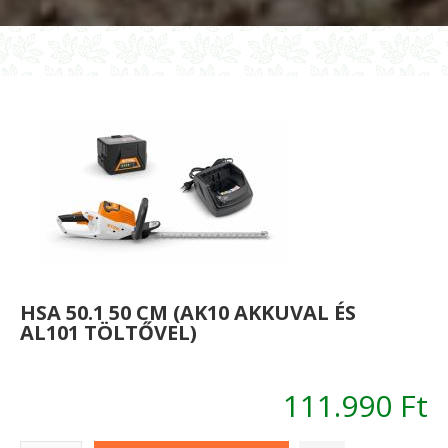
és
c
töltő
(a
nélkül)
és
tö
né
HSA 50.1 50 CM (AK10 AKKUVAL ÉS
AL101 TÖLTŐVEL)
111.990 Ft