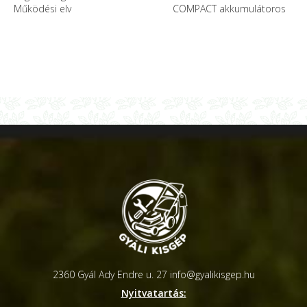
Működési elv
COMPACT akkumulátoros
2360 Gyál Ady Endre u. 27
info@gyalikisgep.hu
Nyitvatartás: