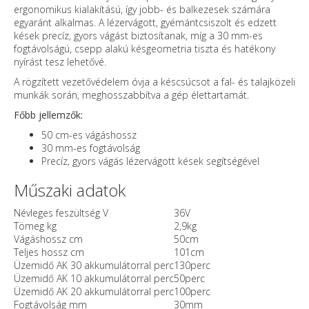
ergonomikus kialakítású, így jobb- és balkezesek számára
egyaránt alkalmas. A lézervágott, gyémántcsiszolt és edzett
kések precíz, gyors vágást biztosítanak, míg a 30 mm-es
fogtávolságú, csepp alakú késgeometria tiszta és hatékony
nyírást tesz lehetővé.
A rögzített vezetővédelem óvja a késcsúcsot a fal- és talajközeli
munkák során, meghosszabbítva a gép élettartamát.
Főbb jellemzők:
50 cm-es vágáshossz
30 mm-es fogtávolság
Precíz, gyors vágás lézervágott kések segítségével
Műszaki adatok
Névleges feszültség V
36V
Tömeg kg
2,9kg
Vágáshossz cm
50cm
Teljes hossz cm
101cm
Üzemidő AK 30 akkumulátorral perc
130perc
Üzemidő AK 10 akkumulátorral perc
50perc
Üzemidő AK 20 akkumulátorral perc
100perc
Fogtávolság mm
30mm