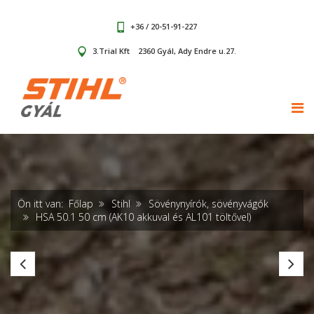
+36 / 20-51-91-227
3.Trial Kft
2360 Gyál, Ady Endre u.27.
TOG
Ön itt van:
Főlap
Stihl
Sövénynyírók, sövényvágók
HSA 50.1 50 cm (AK10 akkuval és AL101 töltővel)
HLA
H
56
60
(akku
60