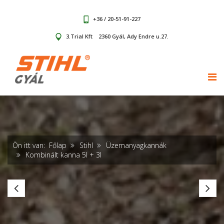
+36 / 20-51-91-227
3.Trial Kft
2360 Gyál, Ady Endre u.27.
TOG
Ön itt van:
Főlap
Stihl
Üzemanyagkannák
Kombinált kanna 5l + 3l
Kombinált
Ko
kanna
ka
3l
Pr