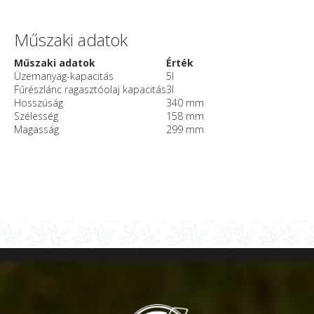
Műszaki adatok
Műszaki adatok
Érték
Üzemanyag-kapacitás
5l
Fűrészlánc ragasztóolaj kapacitás
3l
Hosszúság
340 mm
Szélesség
158 mm
Magasság
299 mm