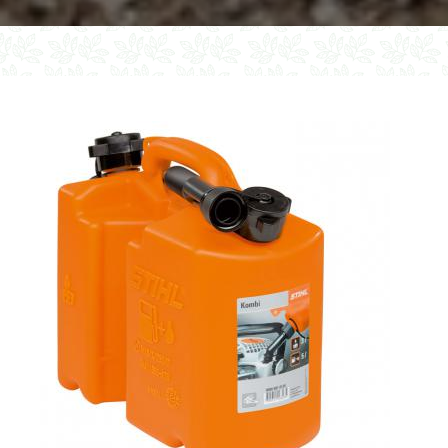
+
1,5l