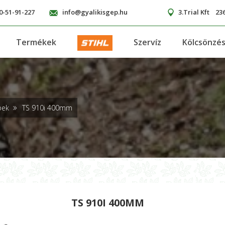
0-51-91-227
info@gyalikisgep.hu
3.Trial Kft
236
Termékek
Szervíz
Kölcsönzé
pek
TS 910i 400mm
TS 910I 400MM