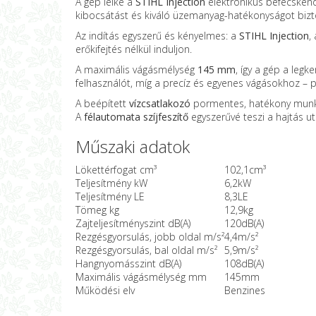
A gép lelke a
STIHL Injection
elektronikus befecskend
kibocsátást és kiváló üzemanyag-hatékonyságot bizto
Az indítás egyszerű és kényelmes: a
STIHL Injection
,
erőkifejtés nélkül induljon.
A maximális vágásmélység
145 mm
, így a gép a leg
felhasználót, míg a precíz és egyenes vágásokhoz – 
A beépített
vízcsatlakozó
pormentes, hatékony munkát
A
félautomata szíjfeszítő
egyszerűvé teszi a hajtás ut
Műszaki adatok
Lökettérfogat cm³
102,1cm³
Teljesítmény kW
6,2kW
Teljesítmény LE
8,3LE
Tömeg kg
12,9kg
Zajteljesítményszint dB(A)
120dB(A)
Rezgésgyorsulás, jobb oldal m/s²
4,4m/s²
Rezgésgyorsulás, bal oldal m/s²
5,9m/s²
Hangnyomásszint dB(A)
108dB(A)
Maximális vágásmélység mm
145mm
Működési elv
Benzines