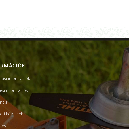
ORMÁCIÓK
ítási információk
tési információk
ncia
ori kérdések
pés