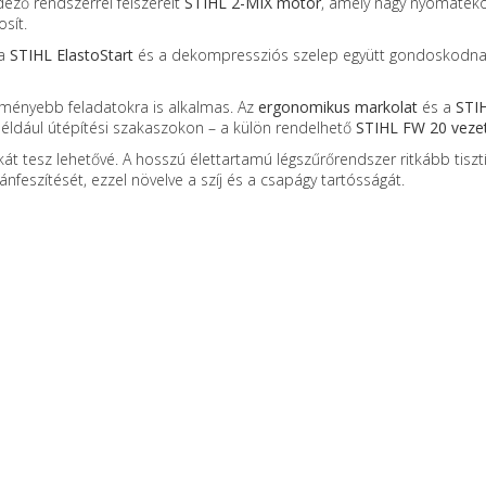
ező rendszerrel felszerelt
STIHL 2-MIX motor
, amely nagy nyomatékot
sít.
 a
STIHL ElastoStart
és a dekompressziós szelep együtt gondoskodnak 
keményebb feladatokra is alkalmas. Az
ergonomikus markolat
és a
STIH
például útépítési szakaszokon – a külön rendelhető
STIHL FW 20 veze
 tesz lehetővé. A hosszú élettartamú légszűrőrendszer ritkább tisztí
ánfeszítését, ezzel növelve a szíj és a csapágy tartósságát.