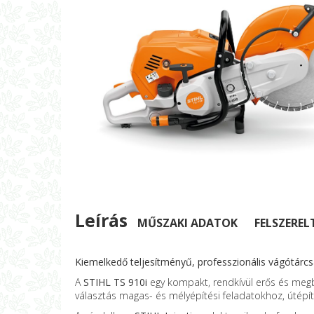
Leírás
MŰSZAKI ADATOK
FELSZEREL
Kiemelkedő teljesítményű, professzionális vágótárc
A
STIHL TS 910i
egy kompakt, rendkívül erős és megb
választás magas- és mélyépítési feladatokhoz, útépít