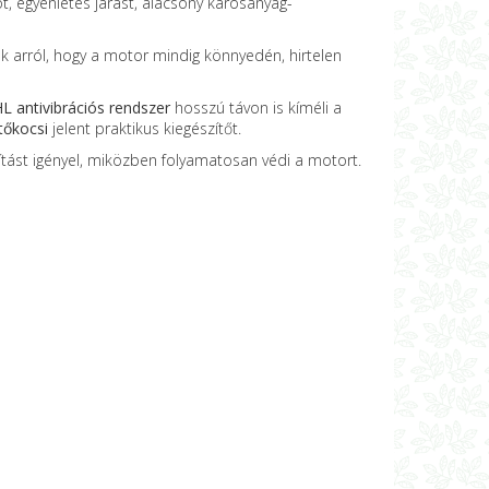
, egyenletes járást, alacsony károsanyag-
arról, hogy a motor mindig könnyedén, hirtelen
L antivibrációs rendszer
hosszú távon is kíméli a
tőkocsi
jelent praktikus kiegészítőt.
tást igényel, miközben folyamatosan védi a motort.