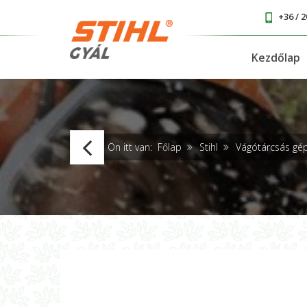
+36 / 2
Kezdőlap
TS
Ön itt van:
Főlap
Stihl
Vágótárcsás gé
710i
350mm