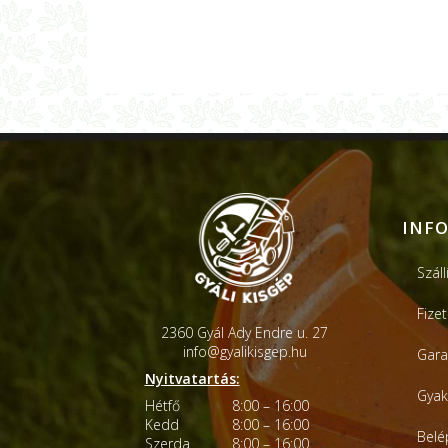
INF
Száll
Fize
2360 Gyál Ady Endre u. 27
info@gyalikisgep.hu
Gara
Nyitvatartás:
Gyak
Hétfő
8:00 – 16:00
Kedd
8:00 – 16:00
Belé
Szerda
8:00 – 16:00