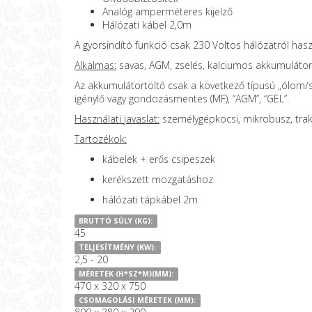
Analóg amperméteres kijelző
Hálózati kábel 2,0m
A gyorsindító funkció csak 230 Voltos hálózatról ha
Alkalmas:
savas, AGM, zselés, kalciumos akkumulátor
Az akkumulátortöltő csak a következő típusú „ólom/sa
igénylő vagy gondozásmentes (MF), “AGM”, “GEL”.
Használati javaslat:
személygépkocsi, mikrobusz, trak
Tartozékok:
kábelek + erős csipeszek
kerékszett mozgatáshoz
hálózati tápkábel 2m
BRUTTÓ SÚLY (KG):
45
TELJESÍTMÉNY (KW):
2,5 - 20
MÉRETEK (H*SZ*M)(MM):
470 x 320 x 750
CSOMAGOLÁSI MÉRETEK (MM):