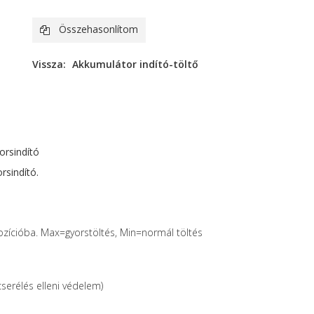
Összehasonlítom
Vissza:
Akkumulátor indító-töltő
orsindító
rsindító.
pozícióba. Max=gyorstöltés, Min=normál töltés
cserélés elleni védelem)