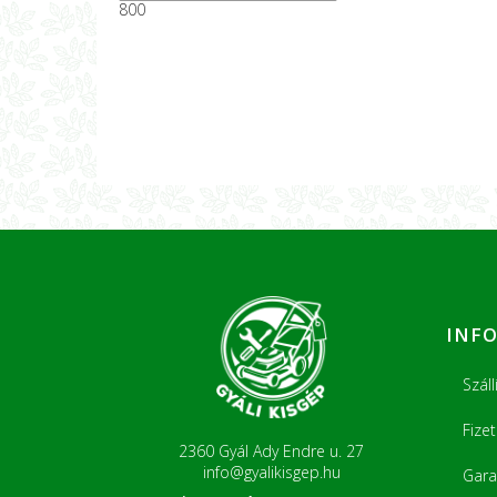
800
INF
Száll
Fize
2360 Gyál Ady Endre u. 27
info@gyalikisgep.hu
Gara