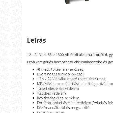
Leírás
12 - 24 Volt, 35 > 1300 Ah Profi akkumulátortöltő, gy
Profi kategóriás hordozható akkumulátortöltő és gyo
Állítható töltési áramerősség
Gyorsindítás funkció (bikázó)
12 V / 24 V-s választható töltési feszültség
MIN/MAX kapcsoló állítási lehetőség a kívánt 
Túlterhelés elleni védelem
Túltöltés védelem
Rövidzárlat elleni védelem
Fordított polaritás elleni védelem (Polaritás fel
Kézi/manuális töltés megszakító
Olvadóbiztosíték