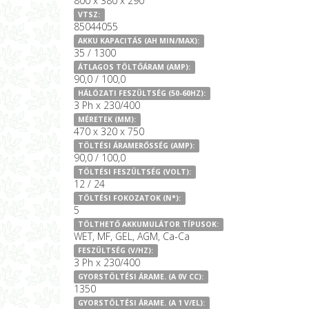
800 x 380 x 290
VTSZ:
85044055
AKKU KAPACITÁS (AH MIN/MAX):
35 / 1300
ÁTLAGOS TÖLTŐÁRAM (AMP):
90,0 / 100,0
HÁLÓZATI FESZÜLTSÉG (50-60HZ):
3 Ph x 230/400
MÉRETEK (MM):
470 x 320 x 750
TÖLTÉSI ÁRAMERŐSSÉG (AMP):
90,0 / 100,0
TÖLTÉSI FESZÜLTSÉG (VOLT):
12 / 24
TÖLTÉSI FOKOZATOK (N°):
5
TÖLTHETŐ AKKUMULÁTOR TÍPUSOK:
WET, MF, GEL, AGM, Ca-Ca
FESZÜLTSÉG (V/HZ):
3 Ph x 230/400
GYORSTÖLTÉSI ÁRAME. (A 0V CC):
1350
GYORSTÖLTÉSI ÁRAME. (A 1 V/EL):