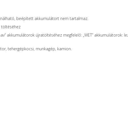
sználható, beépített akkumulátort nem tartalmaz.
 töltéséhez
v” akkumulátorok újratöltéséhez megfelelő: „WET” akkumulátorok: lezá
tor, tehergépkocsi, munkagép, kamion.