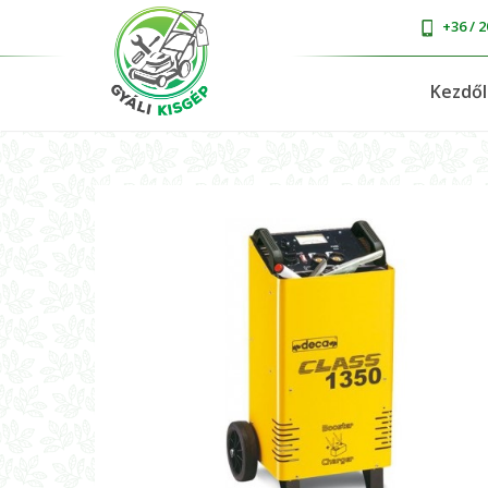
+36 / 2
Kezdő