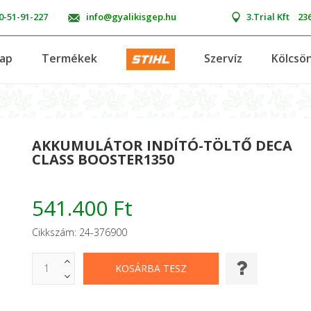
0-51-91-227
info@gyalikisgep.hu
3.Trial Kft
236
lap
Termékek
Szervíz
Kölcsö
AKKUMULÁTOR INDÍTÓ-TÖLTŐ DECA
CLASS BOOSTER1350
541.400 Ft
Cikkszám: 24-376900