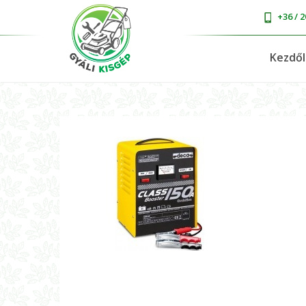
+36 / 2
Kezdő