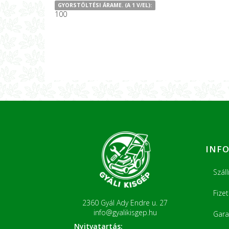
GYORSTÖLTÉSI ÁRAME. (A 1 V/EL):
100
INF
Száll
Fize
2360 Gyál Ady Endre u. 27
info@gyalikisgep.hu
Gara
Nyitvatartás: