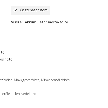
Összehasonlítom
Vissza:
Akkumulátor indító-töltő
ító
rsindító.
pozícióba. Max=gyorstöltés, Min=normál töltés
cserélés elleni védelem)