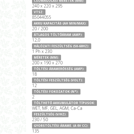
CSOMAGOLÁSI MÉRETEK (MM):
240 x 220 x 295
VTSZ:
85044055
AKKU KAPACITÁS (AH MIN/MAX):
20 / 200
ÁTLAGOS TÖLTŐÁRAM (AMP):
12,0
HÁLÓZATI FESZÜLTSÉG (50-60HZ):
1 Ph x 230
MÉRETEK (MM):
200 x 190 x 270
TÖLTÉSI ÁRAMERŐSSÉG (AMP):
18
TÖLTÉSI FESZÜLTSÉG (VOLT):
12
TÖLTÉSI FOKOZATOK (N°):
2
TÖLTHETŐ AKKUMULÁTOR TÍPUSOK:
WET, MF, GEL, AGM, Ca-Ca
FESZÜLTSÉG (V/HZ):
230 / 50
GYORSTÖLTÉSI ÁRAME. (A 0V CC):
135