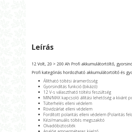
Leírás
12 Volt, 20 > 200 Ah Profi akkumulátortöltő, gyorsind
Profi kategóriás hordozható akkumulátortöltő és gyo
Állítható töltési áramerősség
Gyorsindítás funkció (bikázó)
12 V-s választható töltési feszültség
MIN/MAX kapcsoló állítási lehetőség a kívánt 
Túlterhelés elleni védelem
Rövidzárlat elleni védelem
Fordított polaritás elleni védelem (Polaritás fel
Kézi/manuális töltés megszakító
Olvadóbiztosíték
Analóg amperméteres kijelző