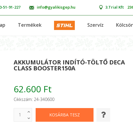
0-51-91-227
info@gyalikisgep.hu
3.Trial Kft
236
lap
Termékek
Szervíz
Kölcsö
AKKUMULÁTOR INDÍTÓ-TÖLTŐ DECA
CLASS BOOSTER150A
62.600 Ft
Cikkszám: 24-340600