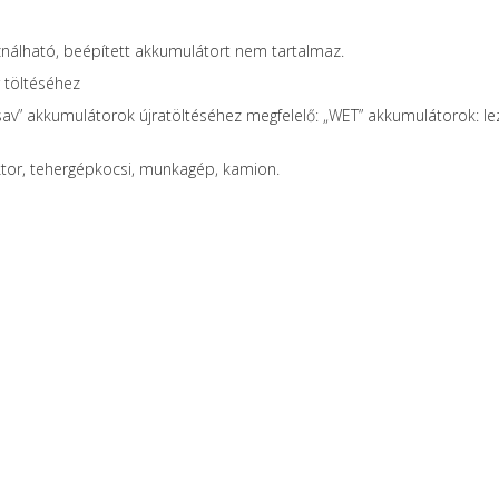
sználható, beépített akkumulátort nem tartalmaz.
 töltéséhez
v” akkumulátorok újratöltéséhez megfelelő: „WET” akkumulátorok: lezá
tor, tehergépkocsi, munkagép, kamion.