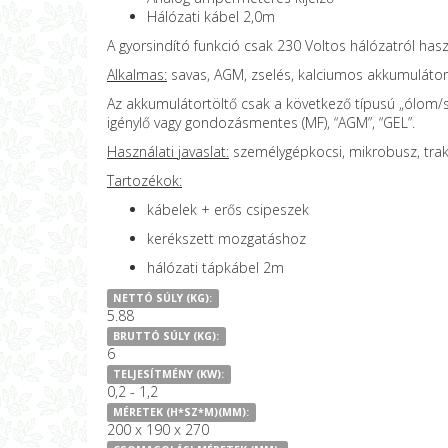
Hálózati kábel 2,0m
A gyorsindító funkció csak 230 Voltos hálózatról ha
Alkalmas:
savas, AGM, zselés, kalciumos akkumulátor
Az akkumulátortöltő csak a következő típusú „ólom/sa
igénylő vagy gondozásmentes (MF), “AGM”, “GEL”.
Használati javaslat:
személygépkocsi, mikrobusz, trak
Tartozékok:
kábelek + erős csipeszek
kerékszett mozgatáshoz
hálózati tápkábel 2m
NETTÓ SÚLY (KG):
5.88
BRUTTÓ SÚLY (KG):
6
TELJESÍTMÉNY (KW):
0,2 - 1,2
MÉRETEK (H*SZ*M)(MM):
200 x 190 x 270