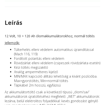
Leírás
12 Volt, 10 > 120 Ah ólomakkumulátorokhoz, normál töltés
Jellemzők:
Túlterhelés elleni védelem automatikus újraindítással
(Mach 116, 119)
Fordított polaritás elleni védelem
Rövidzárlat elleni védelem (csipeszek rövidzárlata esetén)
Kézi töltés megszakító
Analóg amperméteres kijelző
MIN/MAX kapcsoló állítási lehetőség a kívánt pozícióba.
Max=gyorstöltés, Min=normál töltés
Tápkábel 2m hosszú, egyfázisú
Az akkumulátortöltő csak a következő típusú „ólom/sav”
akkumulátorok újratöltéséhez megfelelő: „WET” akkumulátorok:
lezárva, belül elektrolitos folyadékkal: kevés gondozást igénylő