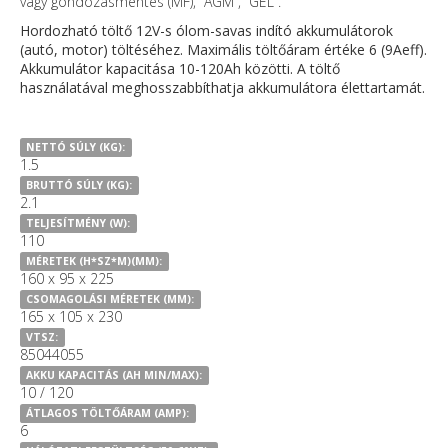
vagy gondozásmentes (MF), “AGM”, “GEL”.
Hordozható töltő 12V-s ólom-savas indító akkumulátorok
(autó, motor) töltéséhez. Maximális töltőáram értéke 6 (9Aeff).
Akkumulátor kapacitása 10-120Ah közötti. A töltő
használatával meghosszabbíthatja akkumulátora élettartamát.
NETTÓ SÚLY (KG):
1.5
BRUTTÓ SÚLY (KG):
2.1
TELJESÍTMÉNY (W):
110
MÉRETEK (H*SZ*M)(MM):
160 x 95 x 225
CSOMAGOLÁSI MÉRETEK (MM):
165 x 105 x 230
VTSZ:
85044055
AKKU KAPACITÁS (AH MIN/MAX):
10 / 120
ÁTLAGOS TÖLTŐÁRAM (AMP):
6