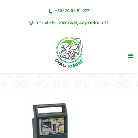
+36 / 20-51-91-227
3.Trial Kft
2360 Gyál, Ady Endre u.27.
TOG