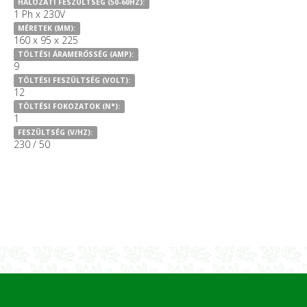
HÁLÓZATI FESZÜLTSÉG (50-60HZ):
1 Ph x 230V
MÉRETEK (MM):
160 x 95 x 225
TÖLTÉSI ÁRAMERŐSSÉG (AMP):
9
TÖLTÉSI FESZÜLTSÉG (VOLT):
12
TÖLTÉSI FOKOZATOK (N°):
1
FESZÜLTSÉG (V/HZ):
230 / 50