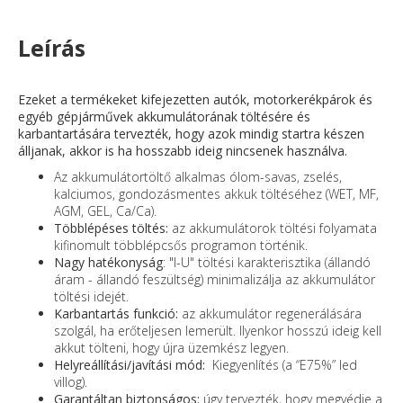
Leírás
Ezeket a termékeket kifejezetten autók, motorkerékpárok és
egyéb gépjárművek akkumulátorának töltésére és
karbantartására tervezték, hogy azok mindig startra készen
álljanak, akkor is ha hosszabb ideig nincsenek használva.
Az akkumulátortöltő alkalmas ólom-savas, zselés,
kalciumos, gondozásmentes akkuk töltéséhez (WET, MF,
AGM, GEL, Ca/Ca).
Többlépéses töltés:
az akkumulátorok töltési folyamata
kifinomult többlépcsős programon történik.
Nagy hatékonyság
: "I-U" töltési karakterisztika (állandó
áram - állandó feszültség) minimalizálja az akkumulátor
töltési idejét.
Karbantartás funkció:
az akkumulátor regenerálására
szolgál, ha erőteljesen lemerült. Ilyenkor hosszú ideig kell
akkut tölteni, hogy újra üzemkész legyen.
Helyreállítási/javítási mód:
Kiegyenlítés (a “E75%” led
villog).
Garantáltan biztonságos:
úgy tervezték, hogy megvédje a