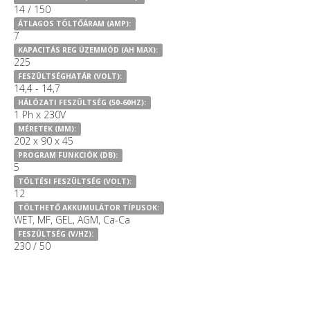
14 / 150
ÁTLAGOS TÖLTŐÁRAM (AMP):
7
KAPACITÁS REG ÜZEMMÓD (AH MAX):
225
FESZÜLTSÉGHATÁR (VOLT):
14,4 - 14,7
HÁLÓZATI FESZÜLTSÉG (50-60HZ):
1 Ph x 230V
MÉRETEK (MM):
202 x 90 x 45
PROGRAM FUNKCIÓK (DB):
5
TÖLTÉSI FESZÜLTSÉG (VOLT):
12
TÖLTHETŐ AKKUMULÁTOR TÍPUSOK:
WET, MF, GEL, AGM, Ca-Ca
FESZÜLTSÉG (V/HZ):
230 / 50