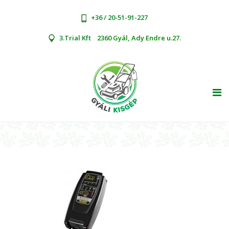
+36 / 20-51-91-227
3.Trial Kft
2360 Gyál, Ady Endre u.27.
TOG