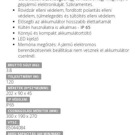
gépjármű elektronikáját. Szikramentes.
Rövidzár elleni védelem, fordított polaritás elleni
védelem, túlmelegedés és túltöltés elleni védelem.
Elősegíti az akkumulátor hosszabb élettartamát
Kültéri használatra is alkalmas -
IP 65
Könnyű és kompakt akkumulátortöltő
LED kijelző
Memória megőrzés: A jármű elektromos
berendezéseinek beállításai nem vesznek el akkumulátor
cserénél.
BRUTTÓ SÚLY (KG):
3.8
TELJESÍTMÉNY (W):
120
MÉRETEK (H*SZ*M)(MM):
202 x 90 x 45
IP VÉDELEM:
IP65
CSOMAGOLÁSI MÉRETEK (MM):
300 x 190 x 270
VTSZ:
85044084
AKKU KAPACITÁS (AH MIN/MAX):