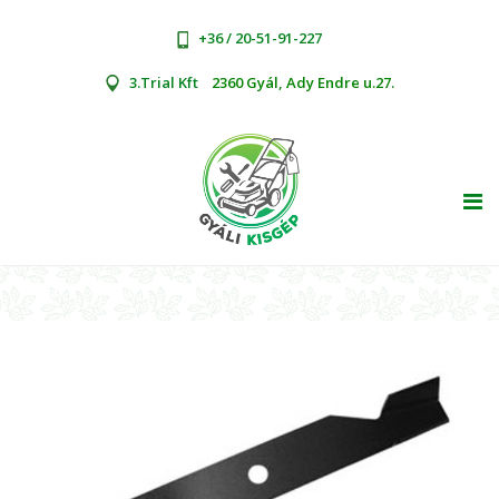
+36 / 20-51-91-227
3.Trial Kft
2360 Gyál, Ady Endre u.27.
TOG