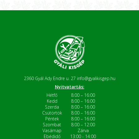
2360 Gyál Ady Endre u. 27
info@gyalikisgep.hu
Nyitvatartás:
Hétfő
8:00 – 16:00
Kedd
8:00 – 16:00
Szerda
8:00 – 16:00
Csütörtök
8:00 – 16:00
Péntek
8:00 – 16:00
Szombat
8:00 – 12:00
Vasárnap
Zárva
Ebédidő
13:00 - 14:00