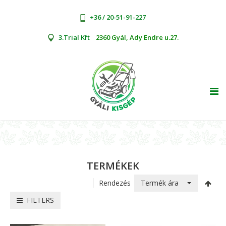
+36 / 20-51-91-227
3.Trial Kft
2360 Gyál, Ady Endre u.27.
TOG
TERMÉKEK
Termék ára
Rendezés
FILTERS