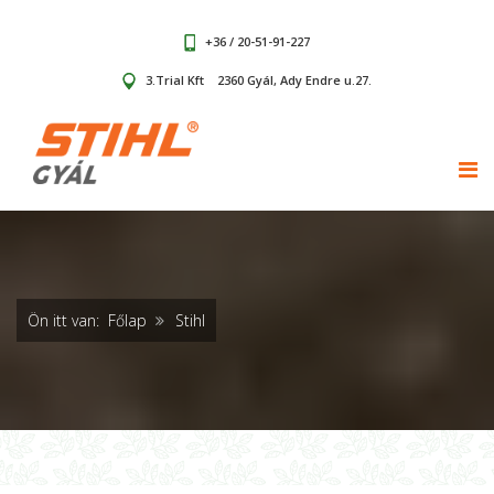
+36 / 20-51-91-227
3.Trial Kft
2360 Gyál, Ady Endre u.27.
TOG
Ön itt van:
Főlap
Stihl