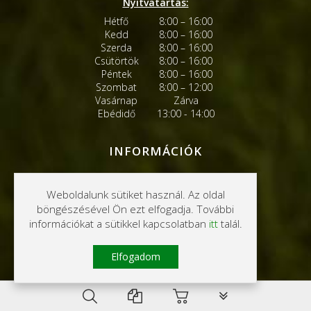
Nyitvatartás:
Hétfő
8:00 – 16:00
Kedd
8:00 – 16:00
Szerda
8:00 – 16:00
Csütörtök
8:00 – 16:00
Péntek
8:00 – 16:00
Szombat
8:00 – 12:00
Vasárnap
Zárva
Ebédidő
13:00 - 14:00
INFORMÁCIÓK
Szállítási információk
Weboldalunk sütiket használ. Az oldal
böngészésével Ön ezt elfogadja. További
Fizetési információk
információkat a sütikkel kapcsolatban
itt
talál.
Garancia
Elfogadom
Gyakori kérdések
PLG_SYSTEM_VPFR
Belépés