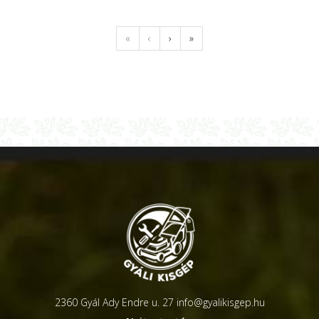
«
‹
›
»
2360 Gyál Ady Endre u. 27
info@gyalikisgep.hu