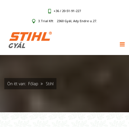
+36 / 20-51-91-227
3.Trial Kft
2360 Gyál, Ady Endre u.27.
TOG
Ön itt van:
Főlap
Stihl