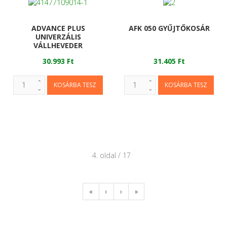
ADVANCE PLUS
AFK 050 GYŰJTŐKOSÁR
UNIVERZÁLIS
VÁLLHEVEDER
30.993 Ft
31.405 Ft
4. oldal / 17
«
‹
›
»