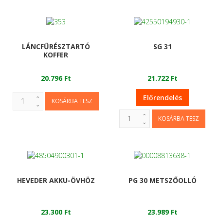
LÁNCFŰRÉSZTARTÓ
SG 31
KOFFER
20.796 Ft
21.722 Ft
Előrendelés
HEVEDER AKKU-ÖVHÖZ
PG 30 METSZŐOLLÓ
23.300 Ft
23.989 Ft