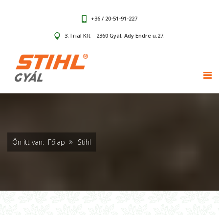
+36 / 20-51-91-227
3.Trial Kft
2360 Gyál, Ady Endre u.27.
TOG
Ön itt van:
Főlap
Stihl