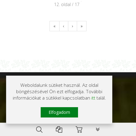
12. oldal / 17
«
‹
›
»
Weboldalunk sütiket használ. Az oldal
böngészésével Ön ezt elfogadja. További
információkat a sütikkel kapcsolatban
itt
talál.
Elfogadom
PLG_SYSTEM_VPFR