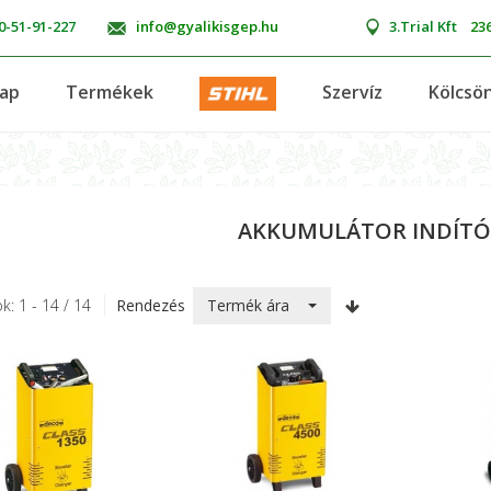
0-51-91-227
info@gyalikisgep.hu
3.Trial Kft
236
lap
Termékek
Szervíz
Kölcsö
AKKUMULÁTOR INDÍTÓ
Termék ára
k: 1 - 14 / 14
Rendezés