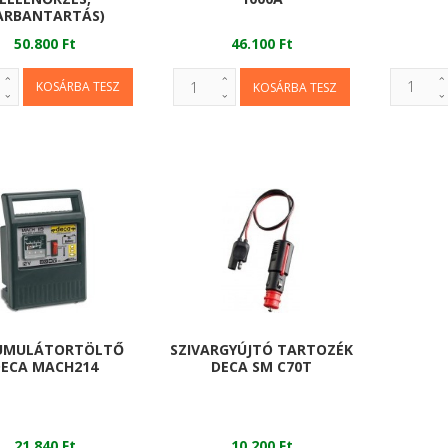
ARBANTARTÁS)
50.800 Ft
46.100 Ft
UMULÁTORTÖLTŐ
SZIVARGYÚJTÓ TARTOZÉK
DECA MACH214
DECA SM C70T
21.840 Ft
10.200 Ft