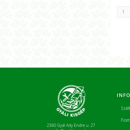
INF
Száll
Fize
2360 Gyál Ady Endre u. 27