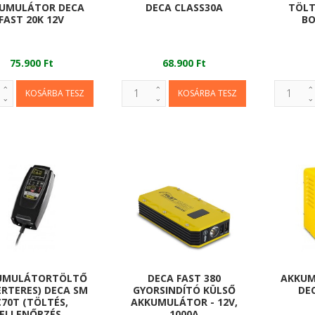
UMULÁTOR DECA
DECA CLASS30A
TÖLT
FAST 20K 12V
BO
75.900 Ft
68.900 Ft
UMULÁTORTÖLTŐ
AKKU
DECA FAST 380
ERTERES) DECA SM
DE
GYORSINDÍTÓ KÜLSŐ
C70T (TÖLTÉS,
AKKUMULÁTOR - 12V,
ELLENŐRZÉS,
1000A