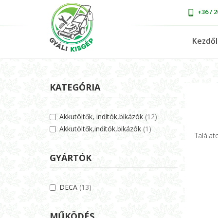
+36 / 2
Kezdő
KATEGÓRIA
Akkutöltők, indítók,bikázók
(12)
Akkutöltők,indítók,bikázók
(1)
Találato
GYÁRTÓK
DECA
(13)
MŰKÖDÉS