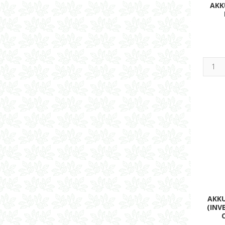
AKK
AKK
(INV